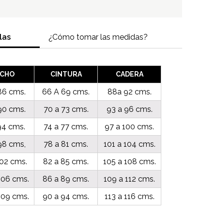
las
¿Cómo tomar las medidas?
ECHO
CINTURA
CADERA
86 cms.
66 A 69 cms.
88a 92 cms.
90 cms.
70 a 73 cms.
93 a 96 cms.
94 cms.
74 a 77 cms.
97 a 100 cms.
98 cms,
78 a 81 cms.
101 a 104 cms.
102 cms.
82 a 85 cms.
105 a 108 cms.
106 cms.
86 a 89 cms.
109 a 112 cms.
109 cms.
90 a 94 cms.
113 a 116 cms.