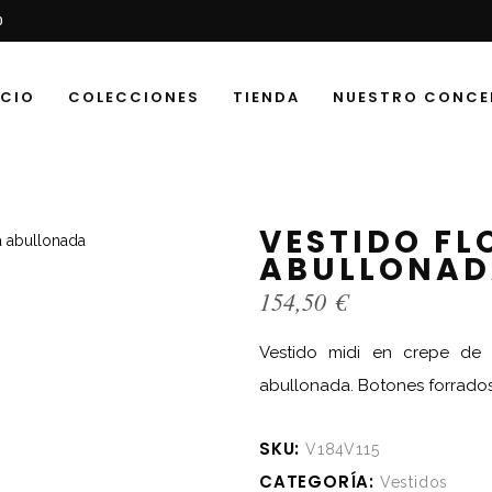
0
ICIO
COLECCIONES
TIENDA
NUESTRO CONCE
VESTIDO F
ABULLONA
154,50
€
Vestido midi en crepe de 
abullonada. Botones forrados 
SKU:
V184V115
CATEGORÍA:
Vestidos