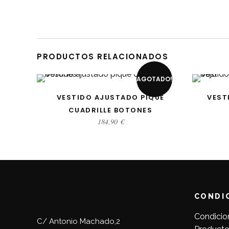
PRODUCTOS RELACIONADOS
AGOTADO!
SELECCIONAR OPCIONES
SEL
VESTIDO AJUSTADO PIQUÉ
VEST
CUADRILLE BOTONES
184,90
€
CONDI
Condicio
C/ Antonio Machado,2