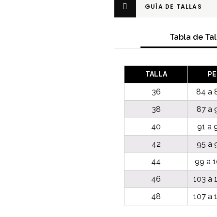
GUÍA DE TALLAS
Tabla de Tal
TALLA
P
36
84 a 
38
87 a 
40
91 a 
42
95 a 
44
99 a 
46
103 a 
48
107 a 