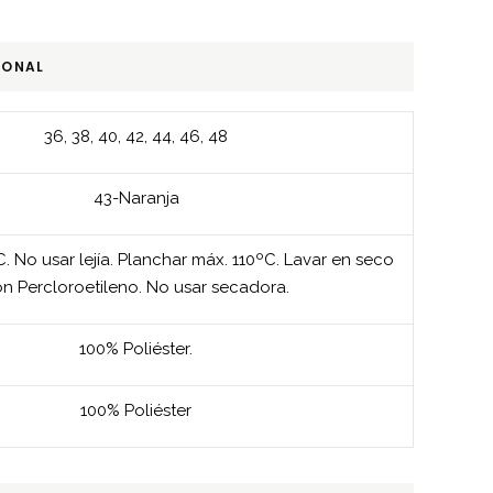
IONAL
36
,
38
,
40
,
42
,
44
,
46
,
48
43-Naranja
. No usar lejía. Planchar máx. 110ºC. Lavar en seco
n Percloroetileno. No usar secadora.
100% Poliéster.
100% Poliéster