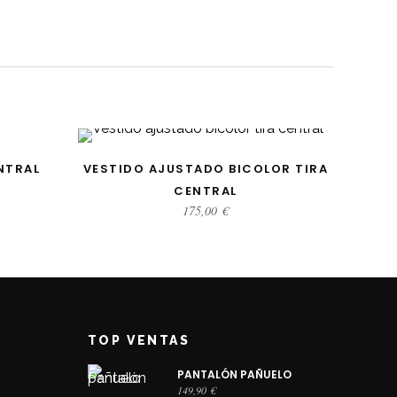
ES
SELECCIONAR OPCIONES
NTRAL
VESTIDO AJUSTADO BICOLOR TIRA
CENTRAL
175,00
€
TOP VENTAS
PANTALÓN PAÑUELO
149,90
€