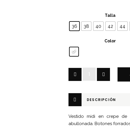
Talla
36
38
40
42
44
Color
Vestido
flojo
manga
abullonada
DESCRIPCIÓN
cantidad
Vestido midi en crepe de 
abullonada. Botones forrados 