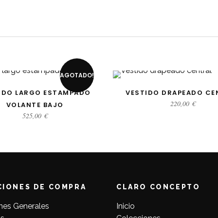
AGOTADO!
ECCIONAR OPCIONES
SELECCIONAR OPCION
IDO LARGO ESTAMPADO
VESTIDO DRAPEADO CE
220,00
€
VOLANTE BAJO
525,00
€
CIONES DE COMPRA
CLARO CONCEPTO
nes Generales
Inicio