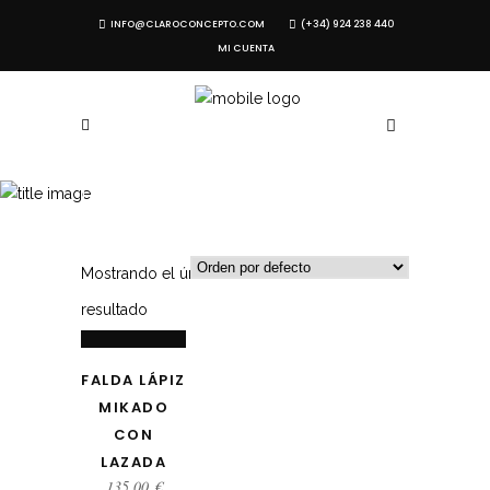
INFO@CLAROCONCEPTO.COM
(+34) 924 238 440
MI CUENTA
FALDAS
SELECCIONAR
Mostrando el único
resultado
OPCIONES
FALDA LÁPIZ
MIKADO
CON
LAZADA
135,00
€