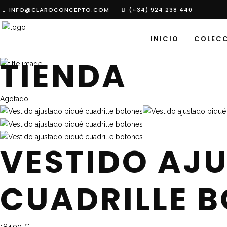
INFO@CLAROCONCEPTO.COM
(+34) 924 238 440
INICIO
COLEC
TIENDA
Agotado!
VESTIDO AJ
CUADRILLE 