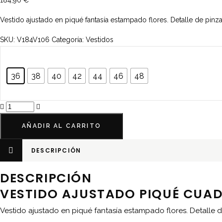
184,90
€
Vestido ajustado en piqué fantasía estampado flores. Detalle de pinz
SKU:
V184V106
Categoría:
Vestidos
36
38
40
42
44
46
48
Vestido
ajustado
AÑADIR AL CARRITO
piqué
cuadrille
DESCRIPCIÓN
botones
cantidad
DESCRIPCIÓN
VESTIDO AJUSTADO PIQUÉ CUAD
Vestido ajustado en piqué fantasía estampado flores. Detalle 