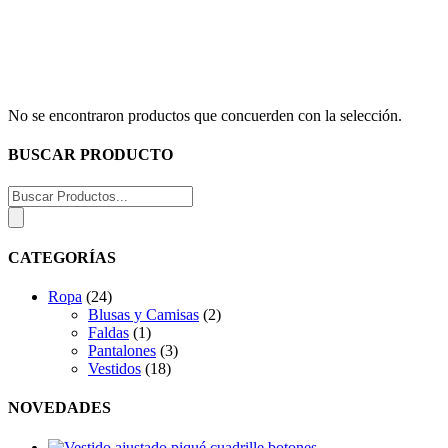
No se encontraron productos que concuerden con la selección.
BUSCAR PRODUCTO
Búsqueda
de
productos
CATEGORÍAS
Ropa
(24)
Blusas y Camisas
(2)
Faldas
(1)
Pantalones
(3)
Vestidos
(18)
NOVEDADES