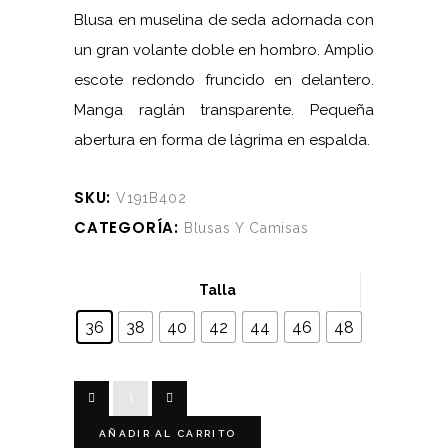
Blusa en muselina de seda adornada con
un gran volante doble en hombro. Amplio
escote redondo fruncido en delantero.
Manga raglán transparente. Pequeña
abertura en forma de lágrima en espalda.
SKU:
V191B402
CATEGORÍA:
Blusas Y Camisas
Talla
36
38
40
42
44
46
48
Blusa
seda
AÑADIR AL CARRITO
Frufrú