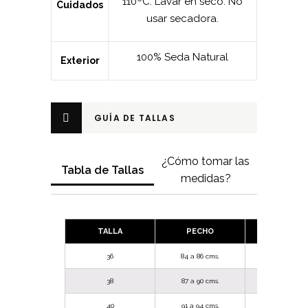
110ºC. Lavar en seco. No
Cuidados
usar secadora.
100% Seda Natural
Exterior
GUÍA DE TALLAS
¿Cómo tomar las
Tabla de Tallas
medidas?
TALLA
PECHO
CINTUR
36
84 a 86 cms.
66 A 69 cms
38
87 a 90 cms.
70 a 73 cms
40
91 a 94 cms.
74 a 77 cms