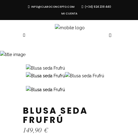
INFO@CLAROCONCEPTO.COM
(+34) 924 238 440
MI CUENTA
TIENDA
BLUSA SEDA
FRUFRÚ
149,90
€