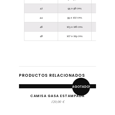
42
95 a 98 cms,
78 a 81 cms
44
99 a 102 cms.
82 a 85 cms
46
103 a 106 cms.
86 a 89 cms
48
107 a 109 cms.
90 a 94 cms
PRODUCTOS RELACIONADOS
SELECCIONAR OPCIONES
AGOTADO!
CAMISA GASA ESTAMPADA
120,00
€