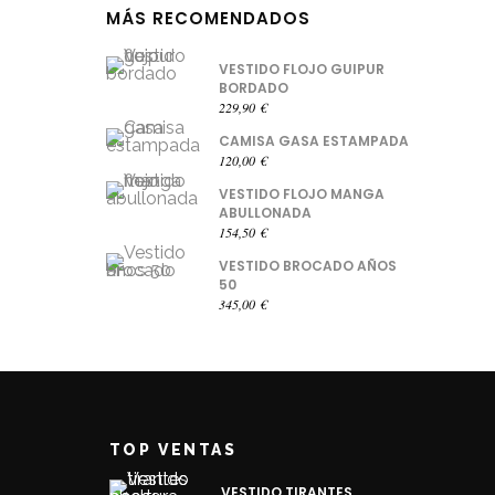
MÁS RECOMENDADOS
VESTIDO FLOJO GUIPUR
BORDADO
229,90
€
CAMISA GASA ESTAMPADA
120,00
€
VESTIDO FLOJO MANGA
ABULLONADA
154,50
€
VESTIDO BROCADO AÑOS
50
345,00
€
TOP VENTAS
VESTIDO TIRANTES