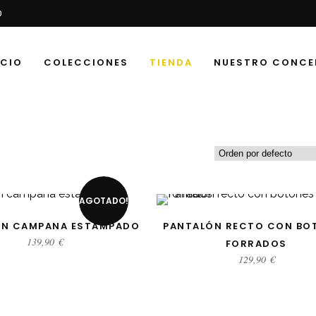
0
ICIO
COLECCIONES
TIENDA
NUESTRO CONCE
S
AGOTADO!
CCIONAR OPCIONES
SELECCIONAR OPCIONE
ÓN CAMPANA ESTAMPADO
PANTALÓN RECTO CON BO
139,90
€
FORRADOS
129,90
€