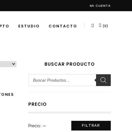
MI CUENTA
PTO
ESTUDIO
CONTACTO
(0)
BUSCAR PRODUCTO
Búsqueda
de
productos
S
TONES
PRECIO
Precio
Precio
Precio:
—
FILTRAR
mínimo
máximo