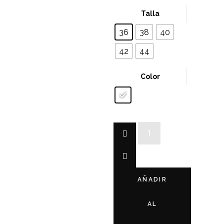
Talla
36
38
40
42
44
Color
Pantalón
pañuelo
cantidad
AÑADIR
AL