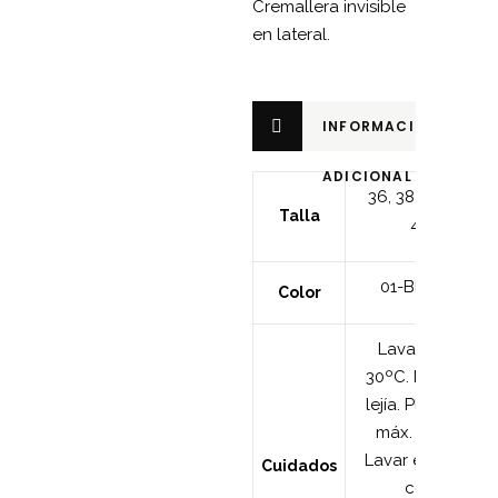
Cremallera invisible
en lateral.
INFORMACIÓN
ADICIONAL
36
,
38
,
40
,
42
,
Talla
44
01-Blanco
Color
Lavar máx.
30ºC. No usar
lejía. Planchar
máx. 110ºC.
Lavar en seco
Cuidados
con