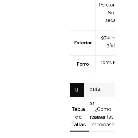
Percloroetileno.
No usar
secadora.
97% Poliéster-
Exterior
3% lycra.
100% Poliéster
Forro
GUÍA
DE
Tabla
¿Cómo
de
tomar las
TALLAS
Tallas
medidas?