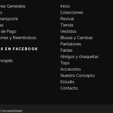
nes Generales
Inicio
s
Colecciones
Transporte
Revival
as
Tienda
 de Pago
Vestidos
ones y Reembolsos
Blusas y Camisas
Pantalones
OS EN FACEBOOK
Faldas
Abrigos y chaquetas
ncepto
Tops
Accesorios
Nuestro Concepto
Estudio
Contacto
|
Accesibilidad