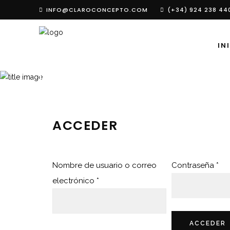
INFO@CLAROCONCEPTO.COM
(+34) 924 238 44
IN
MI CUENTA
ACCEDER
Nombre de usuario o correo
Contraseña
*
electrónico
*
ACCEDER