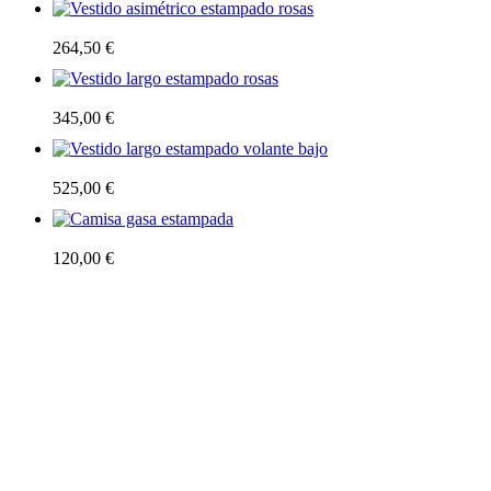
Vestido asimétrico estampado rosas
264,50
€
Vestido largo estampado rosas
345,00
€
Vestido largo estampado volante bajo
525,00
€
Camisa gasa estampada
120,00
€
C/ Antonio Machado,2
San Vicente de Alcántara
06500 (Badajoz)
(+34) 924 238 440