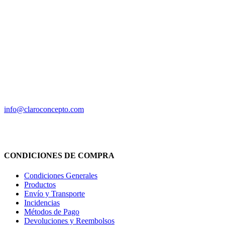
C/ Antonio Machado,2
San Vicente de Alcántara
06500 (Badajoz)
(+34) 924 238 440
(+34) 630 215 459
info@claroconcepto.com
CONDICIONES DE COMPRA
Condiciones Generales
Productos
Envío y Transporte
Incidencias
Métodos de Pago
Devoluciones y Reembolsos