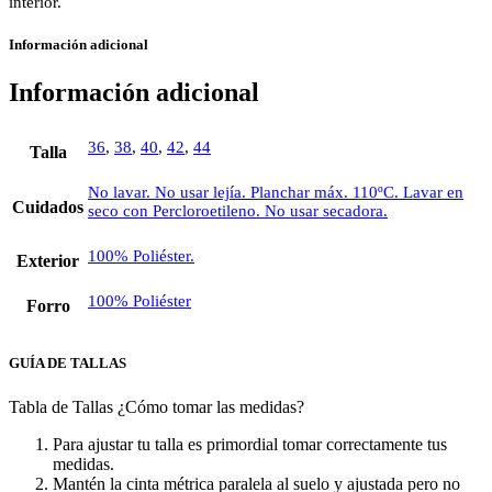
interior.
Información adicional
Información adicional
36
,
38
,
40
,
42
,
44
Talla
No lavar. No usar lejía. Planchar máx. 110ºC. Lavar en
Cuidados
seco con Percloroetileno. No usar secadora.
100% Poliéster.
Exterior
100% Poliéster
Forro
GUÍA DE TALLAS
Tabla de Tallas
¿Cómo tomar las medidas?
Para ajustar tu talla es primordial tomar correctamente tus
medidas.
Mantén la cinta métrica paralela al suelo y ajustada pero no