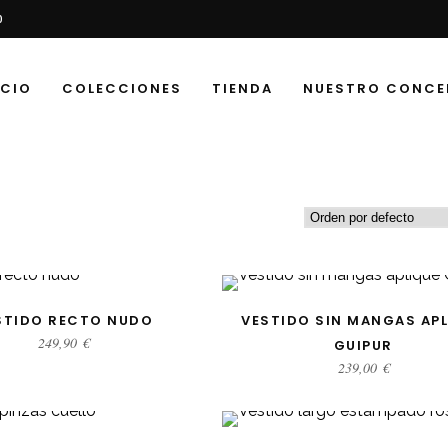
0
ICIO
COLECCIONES
TIENDA
NUESTRO CONCE
CCIONAR OPCIONES
SELECCIONAR OPCIONE
STIDO RECTO NUDO
VESTIDO SIN MANGAS APL
249,90
€
GUIPUR
239,00
€