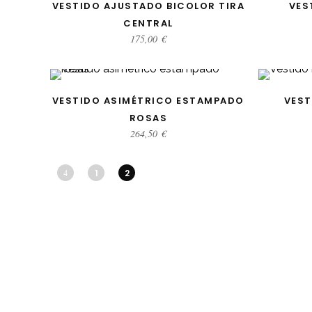
SELECCIONAR OPCIONES
SELE
VESTIDO AJUSTADO BICOLOR TIRA
VES
CENTRAL
175,00
€
SELECCIONAR OPCIONES
SELE
VESTIDO ASIMÉTRICO ESTAMPADO
VEST
ROSAS
264,50
€
1
2