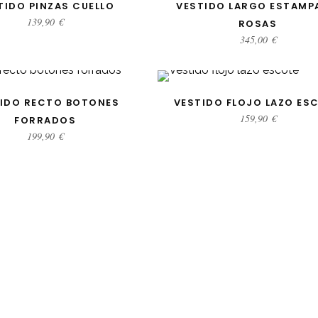
CCIONAR OPCIONES
SELECCIONAR OPCIONE
TIDO PINZAS CUELLO
VESTIDO LARGO ESTAMP
139,90
€
ROSAS
345,00
€
CCIONAR OPCIONES
SELECCIONAR OPCIONE
IDO RECTO BOTONES
VESTIDO FLOJO LAZO ES
159,90
€
FORRADOS
199,90
€