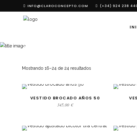
INFO@CLAROCONCEPTO.COM
(+34) 924 238 44
IN
ROPA
Mostrando 16–24 de 24 resultados
SELECCIONAR OPCIONES
SELE
VESTIDO BROCADO AÑOS 50
VE
345,00
€