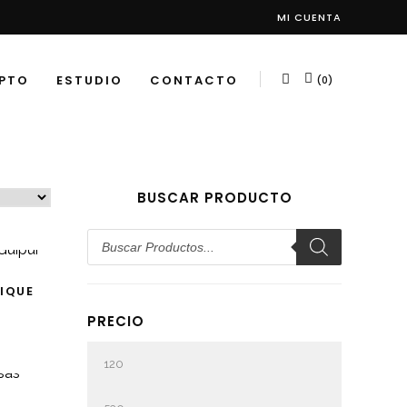
MI CUENTA
PTO
ESTUDIO
CONTACTO
(0)
BUSCAR PRODUCTO
Búsqueda
de
productos
S
IQUE
PRECIO
Precio
mínimo
Precio