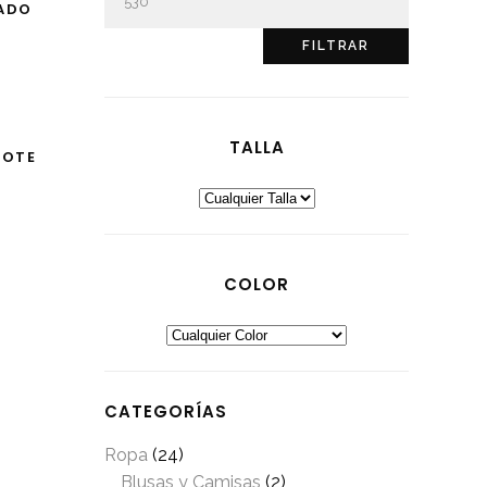
S
ADO
máximo
FILTRAR
TALLA
S
COTE
COLOR
CATEGORÍAS
Ropa
(24)
Blusas y Camisas
(2)