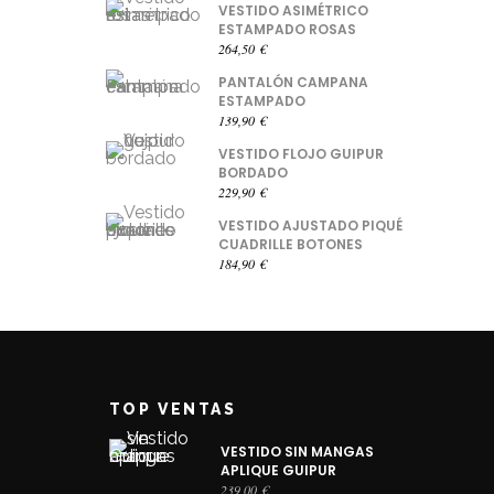
VESTIDO ASIMÉTRICO
ESTAMPADO ROSAS
264,50
€
PANTALÓN CAMPANA
ESTAMPADO
139,90
€
VESTIDO FLOJO GUIPUR
BORDADO
229,90
€
VESTIDO AJUSTADO PIQUÉ
CUADRILLE BOTONES
184,90
€
TOP VENTAS
VESTIDO SIN MANGAS
APLIQUE GUIPUR
239,00
€