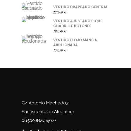
VESTIDO DRAPEADO CENTRAL
220,00
€
VESTIDO AJUSTADO PIQUÉ
CUADRILLE BOTONES
184,90
€
VESTIDO FLOJO MANGA
ABULLONADA
154,50
€
C/ Antonio Machado,2
San Vicente de Alcántara
06500 (Badajoz)